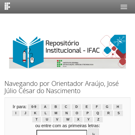
Skip
navigation
Navegando por Orientador Araújo, José
Júlio César do Nascimento
Ir para:
0-9
A
B
C
D
E
F
G
H
I
J
K
L
M
N
O
P
Q
R
S
T
U
V
W
X
Y
Z
ou entre com as primeiras letras: