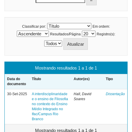
Classificar por:
Em ordem:
Resultados/Página
Registro(s):
Mostrando resultados 1 a 1 de 1
Data do
Título
Autor(es)
Tipo
documento
30-Set-2025
A interdisciplinaridade
Hall, David
Dissertação
e o ensino de Filosofia
Soares
no contexto do Ensino
Médio Integrado no
Ifac/Campus Rio
Branco
Mostrando resultados 1 a 1 de 1