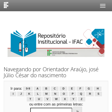
Skip
navigation
Navegando por Orientador Araújo, josé
Júlio César do nascimento
Ir para:
0-9
A
B
C
D
E
F
G
H
I
J
K
L
M
N
O
P
Q
R
S
T
U
V
W
X
Y
Z
ou entre com as primeiras letras: