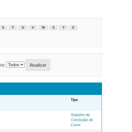
S
T
U
V
W
X
Y
Z
(s):
Tipo
Trabalho de
Conclusão de
Curso