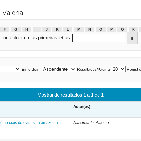
 Valéria
F
G
H
I
J
K
L
M
N
O
P
Q
R
ou entre com as primeiras letras:
Em ordem:
Resultados/Página
Registro
Mostrando resultados 1 a 1 de 1
Autor(es)
comerciais de ovinos na amazônia
Nascimento, Antonia