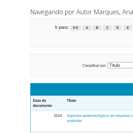
Navegando por Autor Marques, Ana
Ir para:
0-9
A
B
C
D
E
Classificar por:
Data do
Título
documento
2024
Aspectos epidemiológicos de rebanhos 
ocidental