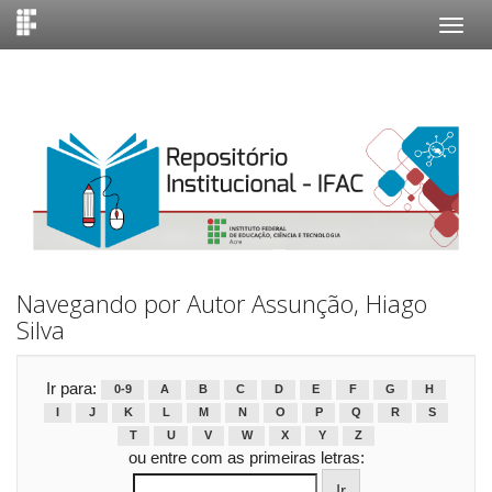
Skip
navigation
Navegando por Autor Assunção, Hiago
Silva
Ir para:
0-9
A
B
C
D
E
F
G
H
I
J
K
L
M
N
O
P
Q
R
S
T
U
V
W
X
Y
Z
ou entre com as primeiras letras: