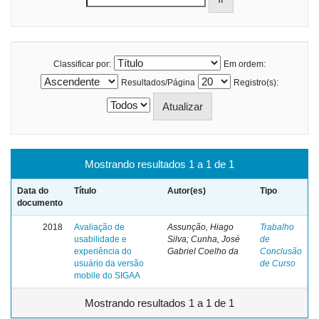
Classificar por:
Em ordem:
Resultados/Página
Registro(s):
Mostrando resultados 1 a 1 de 1
Data do
Título
Autor(es)
Tipo
documento
2018
Avaliação de
Assunção, Hiago
Trabalho
usabilidade e
Silva; Cunha, José
de
experiência do
Gabriel Coelho da
Conclusão
usuário da versão
de Curso
mobile do SIGAA
Mostrando resultados 1 a 1 de 1