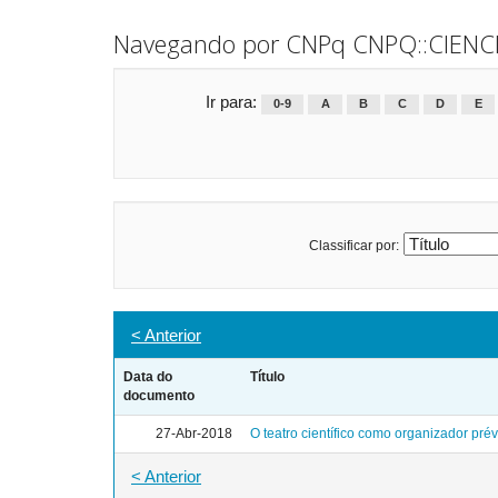
Navegando por CNPq CNPQ::CIENC
Ir para:
0-9
A
B
C
D
E
Classificar por:
< Anterior
Data do
Título
documento
27-Abr-2018
O teatro científico como organizador prév
< Anterior