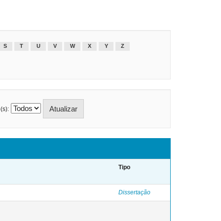
S
T
U
V
W
X
Y
Z
(s):
Tipo
Dissertação