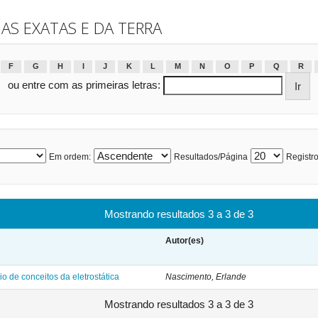
IAS EXATAS E DA TERRA
F
G
H
I
J
K
L
M
N
O
P
Q
R
ou entre com as primeiras letras:
Em ordem:
Resultados/Página
Registro
Mostrando resultados 3 a 3 de 3
Autor(es)
io de conceitos da eletrostática
Nascimento, Erlande
Mostrando resultados 3 a 3 de 3