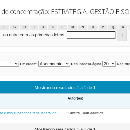
 de concentração: ESTRATÉGIA, GESTÃO E S
F
G
H
I
J
K
L
M
N
O
P
Q
R
ou entre com as primeiras letras:
Em ordem:
Resultados/Página
Registro
Mostrando resultados 1 a 1 de 1
Autor(es)
o curso superior da rede federal do
Oliveira, Dion Alves de
Mostrando resultados 1 a 1 de 1