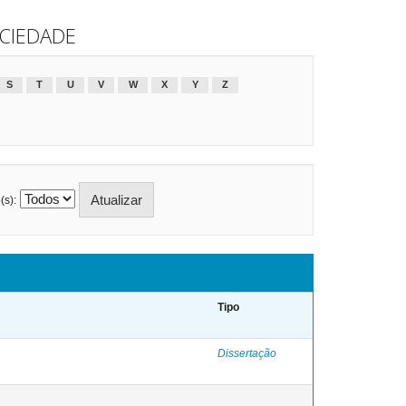
OCIEDADE
S
T
U
V
W
X
Y
Z
(s):
Tipo
Dissertação