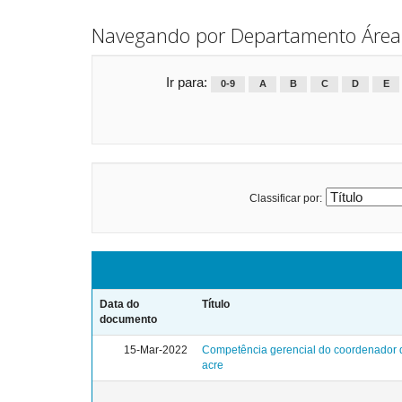
Navegando por Departamento Área
Ir para:
0-9
A
B
C
D
E
Classificar por:
Data do
Título
documento
15-Mar-2022
Competência gerencial do coordenador d
acre