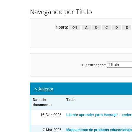
Navegando por Título
Ir para:
0-9
A
B
C
D
E
Classificar por:
< Anterior
Data do
Título
documento
16-Dez-2025
Libras: aprender para interagir – cader
7-Mar-2025
Mapeamento de produtos educacionais 