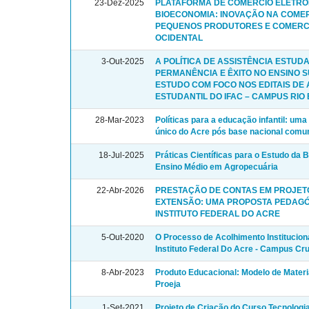
23-Dez-2025
PLATAFORMA DE COMÉRCIO ELETRÔ
BIOECONOMIA: INOVAÇÃO NA COME
PEQUENOS PRODUTORES E COMERCI
OCIDENTAL
3-Out-2025
A POLÍTICA DE ASSISTÊNCIA ESTUD
PERMANÊNCIA E ÊXITO NO ENSINO 
ESTUDO COM FOCO NOS EDITAIS DE 
ESTUDANTIL DO IFAC – CAMPUS RI
28-Mar-2023
Políticas para a educação infantil: uma
único do Acre pós base nacional comu
18-Jul-2025
Práticas Científicas para o Estudo da 
Ensino Médio em Agropecuária
22-Abr-2026
PRESTAÇÃO DE CONTAS EM PROJETO
EXTENSÃO: UMA PROPOSTA PEDAGÓ
INSTITUTO FEDERAL DO ACRE
5-Out-2020
O Processo de Acolhimento Institucion
Instituto Federal Do Acre - Campus Cru
8-Abr-2023
Produto Educacional: Modelo de Materia
Proeja
1-Set-2021
Projeto de Criação do Curso Tecnolog