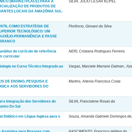
NICO (MARKETPLACE) PARA A
SILVA, JÚLIO CÉSAR KLIPEL
RCIALIZAÇÃO DE PRODUTOS DE
ANTES LOCAIS DA AMAZÔNIA SUL-
ANTIL COMO ESTRATÉGIA DE
Florêncio, Giovani da Silva
SUPERIOR TECNOLÓGICO: UM
AUXÍLIO-PERMANÊNCIA E PASSE
O BRANCO
 análise do currículo de referência
NERI, Cristiana Rodrigues Ferreira
m curricular
Biologia no Curso Técnico Integrado ao
Vargas, Marciele Marrane Dalman.; Aze
S DE ENSINO, PESQUISA E
Martins, Artenia Francisca Costa
GICA AOS SERVIDORES DO
al e Integração dos Servidores do
SILVA, Francislene Rosas da
zeiro Do Sul
l Didático em Língua Inglesa para o
Souza, Amanda Gabriele Domingos de; 
ia Assistiva para Pessoas com
NASCIMENTO, Francisco Héliton do