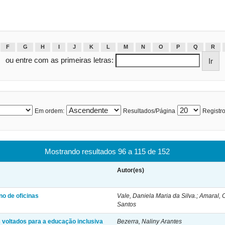
F
G
H
I
J
K
L
M
N
O
P
Q
R
ou entre com as primeiras letras:
Em ordem:
Resultados/Página
Registro
Mostrando resultados 96 a 115 de 152
Autor(es)
no de oficinas
Vale, Daniela Maria da Silva.; Amaral, 
Santos
voltados para a educação inclusiva
Bezerra, Naliny Arantes