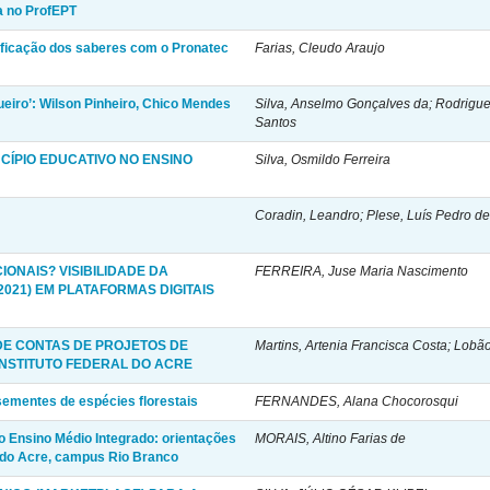
a no ProfEPT
ificação dos saberes com o Pronatec
Farias, Cleudo Araujo
eiro’: Wilson Pinheiro, Chico Mendes
Silva, Anselmo Gonçalves da; Rodrigue
Santos
CÍPIO EDUCATIVO NO ENSINO
Silva, Osmildo Ferreira
Coradin, Leandro; Plese, Luís Pedro d
ONAIS? VISIBILIDADE DA
FERREIRA, Juse Maria Nascimento
2021) EM PLATAFORMAS DIGITAIS
DE CONTAS DE PROJETOS DE
Martins, Artenia Francisca Costa; Lobã
INSTITUTO FEDERAL DO ACRE
sementes de espécies florestais
FERNANDES, Alana Chocorosqui
 Ensino Médio Integrado: orientações
MORAIS, Altino Farias de
l do Acre, campus Rio Branco