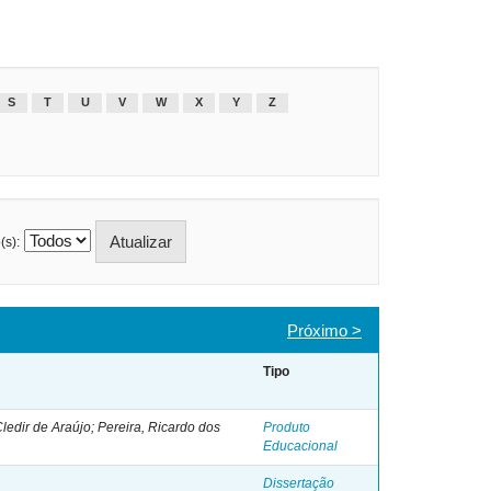
S
T
U
V
W
X
Y
Z
(s):
Próximo >
Tipo
Cledir de Araújo; Pereira, Ricardo dos
Produto
Educacional
Dissertação