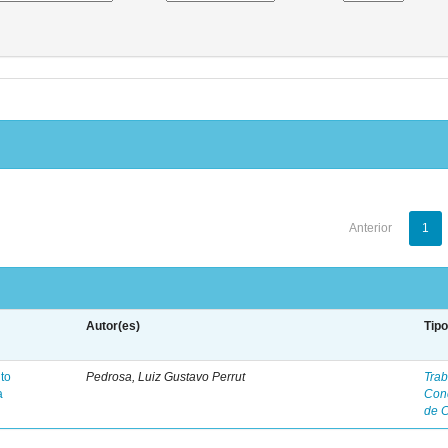
Anterior
1
Autor(es)
Tip
to
Pedrosa, Luiz Gustavo Perrut
Trab
a
Con
de 