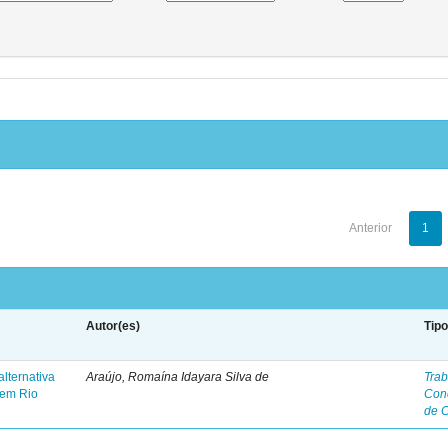
Anterior
1
Autor(es)
Tip
lternativa
Araújo, Romaína Idayara Silva de
Trab
 em Rio
Con
de 