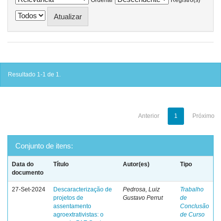
Resultado 1-1 de 1.
Anterior
1
Próximo
Conjunto de itens:
Data do
Título
Autor(es)
Tipo
documento
27-Set-2024
Descaracterização de
Pedrosa, Luiz
Trabalho
projetos de
Gustavo Perrut
de
assentamento
Conclusão
agroextrativistas: o
de Curso