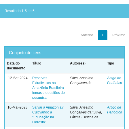
Resultado 1-5 de 5.
Anterior
1
Próximo
Conjunto de itens:
Data do
Título
Autor(es)
Tipo
documento
12-Set-2024
Reservas
Silva, Anselmo
Artigo de
Extrativistas na
Gonçalves da
Periódico
Amazônia Brasileira:
temas e questões de
pesquisa
10-Mai-2023
Salvar a Amazônia?
Silva, Anselmo
Artigo de
Cultivando a
Gonçalves da; Silva,
Periódico
"Educação na
Fátima Cristina da
Floresta".