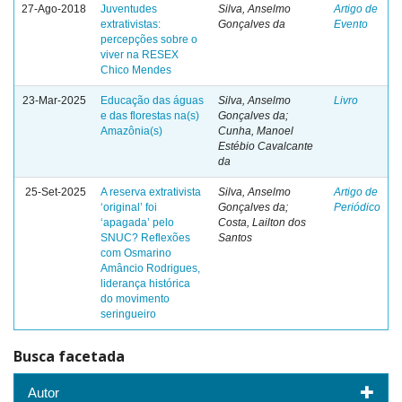
27-Ago-2018
Juventudes
Silva, Anselmo
Artigo de
extrativistas:
Gonçalves da
Evento
percepções sobre o
viver na RESEX
Chico Mendes
23-Mar-2025
Educação das águas
Silva, Anselmo
Livro
e das florestas na(s)
Gonçalves da;
Amazônia(s)
Cunha, Manoel
Estébio Cavalcante
da
25-Set-2025
A reserva extrativista
Silva, Anselmo
Artigo de
‘original’ foi
Gonçalves da;
Periódico
‘apagada’ pelo
Costa, Lailton dos
SNUC? Reflexões
Santos
com Osmarino
Amâncio Rodrigues,
liderança histórica
do movimento
seringueiro
Busca facetada
Autor