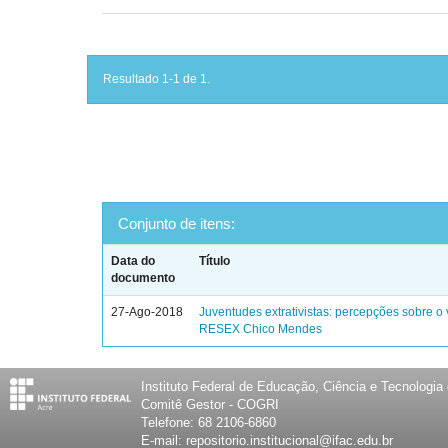
Resultado 1-1 de 1.
Conjunto de itens:
Data do
Título
documento
27-Ago-2018
Juventudes extrativistas: percepções sobre o 
RESEX Chico Mendes
Instituto Federal de Educação, Ciência e Tecnologia
Comitê Gestor - COGRI
Telefone: 68 2106-6860
E-mail: repositorio.institucional@ifac.edu.br