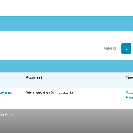
Anterior
1
Autor(es)
Tip
viver na
Silva, Anselmo Gonçalves da
Arti
Eve
 do Acre