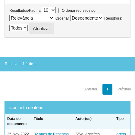
|
Resultados/Página
Ordenar registros por
Ordenar
Registro(s)
Resultado 1-1 de 1.
Anterior
1
Próximo
Conjunto de itens:
Data do
Título
Autor(es)
Tipo
documento
25-Nov-2022
32 anos de Reservas
Silva, Anselmo
Artigo