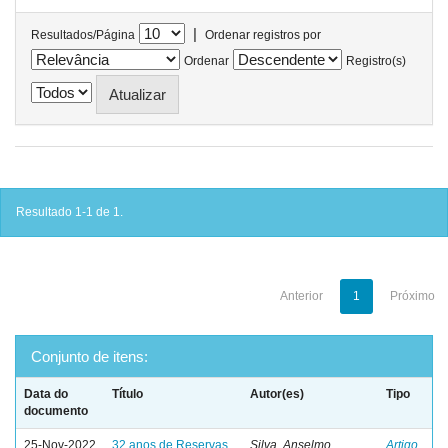
|
Resultados/Página
Ordenar registros por
Ordenar
Registro(s)
Resultado 1-1 de 1.
Anterior
1
Próximo
Conjunto de itens:
Data do
Título
Autor(es)
Tipo
documento
25-Nov-2022
32 anos de Reservas
Silva, Anselmo
Artigo