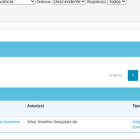
Ordenar
Registro(s)
Anterior
1
Autor(es)
Tip
 brasileira:
Silva, Anselmo Gonçalves da
Arti
Eve