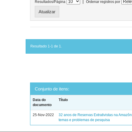
|
Resultados/Página
Ordenar registros por
Resultado 1-1 de 1.
Conjunto de itens:
Data do
Título
documento
25-Nov-2022
32 anos de Reservas Extrativistas na Amazônia
temas e problemas de pesquisa