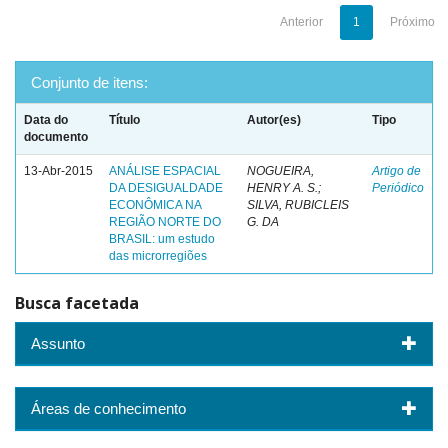
Anterior
1
Próximo
Conjunto de itens:
Data do
Título
Autor(es)
Tipo
documento
13-Abr-2015
ANÁLISE ESPACIAL
NOGUEIRA,
Artigo de
DA DESIGUALDADE
HENRY A. S.;
Periódico
ECONÔMICA NA
SILVA, RUBICLEIS
REGIÃO NORTE DO
G. DA
BRASIL: um estudo
das microrregiões
Busca facetada
Assunto
Áreas de conhecimento