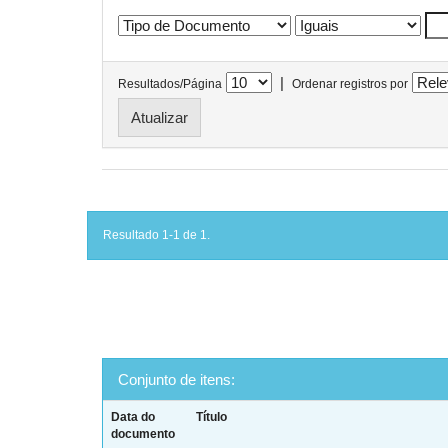
|
Resultados/Página
Ordenar registros por
Resultado 1-1 de 1.
Conjunto de itens:
Data do
Título
documento