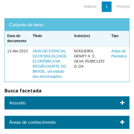
Anterior
1
Próximo
Conjunto de itens:
Data do
Título
Autor(es)
Tipo
documento
13-Abr-2015
ANÁLISE ESPACIAL
NOGUEIRA,
Artigo de
DA DESIGUALDADE
HENRY A. S.;
Periódico
ECONÔMICA NA
SILVA, RUBICLEIS
REGIÃO NORTE DO
G. DA
BRASIL: um estudo
das microrregiões
Busca facetada
Assunto
Áreas de conhecimento