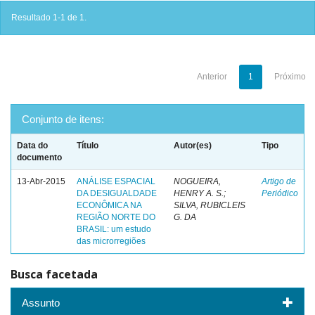
Resultado 1-1 de 1.
Anterior
1
Próximo
Conjunto de itens:
Data do
Título
Autor(es)
Tipo
documento
13-Abr-2015
ANÁLISE ESPACIAL
NOGUEIRA,
Artigo de
DA DESIGUALDADE
HENRY A. S.;
Periódico
ECONÔMICA NA
SILVA, RUBICLEIS
REGIÃO NORTE DO
G. DA
BRASIL: um estudo
das microrregiões
Busca facetada
Assunto