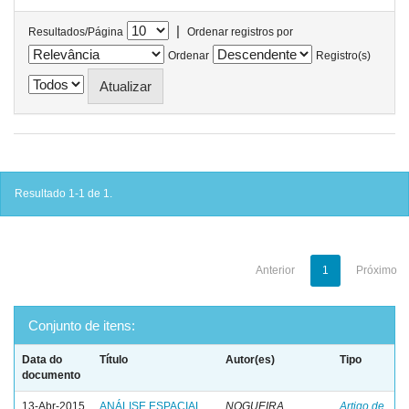
|
Resultados/Página
Ordenar registros por
Ordenar
Registro(s)
Resultado 1-1 de 1.
Anterior
1
Próximo
Conjunto de itens:
Data do
Título
Autor(es)
Tipo
documento
13-Abr-2015
ANÁLISE ESPACIAL
NOGUEIRA,
Artigo de