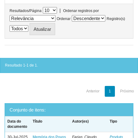
|
Resultados/Página
Ordenar registros por
Ordenar
Registro(s)
Resultado 1-1 de 1.
Anterior
1
Próximo
Conjunto de itens:
Data do
Título
Autor(es)
Tipo
documento
30-Jul-2025
Memória dos Povos
Farias, Cleudo
Produto