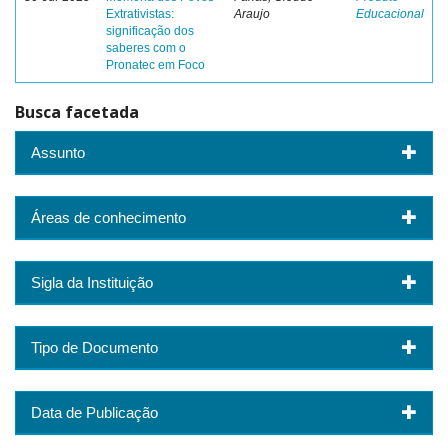
Extrativistas:
Araujo
Educacional
significação dos
saberes com o
Pronatec em Foco
Busca facetada
Assunto
Áreas de conhecimento
Sigla da Instituição
Tipo de Documento
Data de Publicação