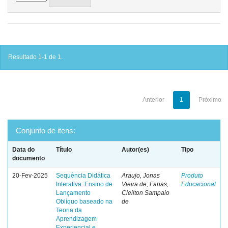
Resultado 1-1 de 1.
Anterior
1
Próximo
Conjunto de itens:
Data do
Título
Autor(es)
Tipo
documento
20-Fev-2025
Sequência Didática
Araujo, Jonas
Produto
Interativa: Ensino de
Vieira de; Farias,
Educacional
Lançamento
Cleilton Sampaio
Oblíquo baseado na
de
Teoria da
Aprendizagem
Experiencial e