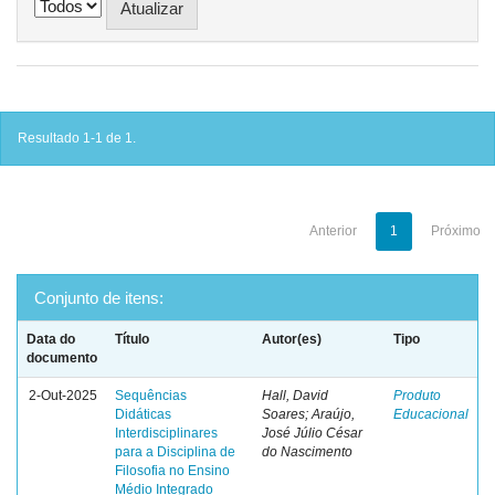
Resultado 1-1 de 1.
Anterior
1
Próximo
Conjunto de itens:
Data do
Título
Autor(es)
Tipo
documento
2-Out-2025
Sequências
Hall, David
Produto
Didáticas
Soares; Araújo,
Educacional
Interdisciplinares
José Júlio César
para a Disciplina de
do Nascimento
Filosofia no Ensino
Médio Integrado