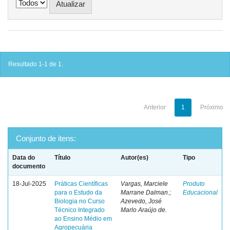
Resultado 1-1 de 1.
Anterior
1
Próximo
Conjunto de itens:
Data do
Título
Autor(es)
Tipo
documento
18-Jul-2025
Práticas Científicas
Vargas, Marciele
Produto
para o Estudo da
Marrane Dalman.;
Educacional
Biologia no Curso
Azevedo, José
Técnico Integrado
Marlo Araújo de.
ao Ensino Médio em
Agropecuária