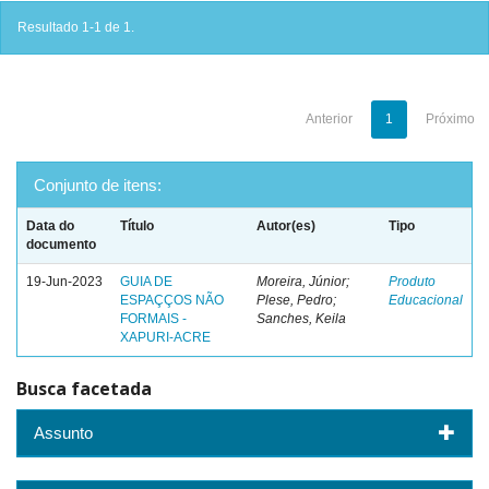
Resultado 1-1 de 1.
Anterior
1
Próximo
Conjunto de itens:
Data do
Título
Autor(es)
Tipo
documento
19-Jun-2023
GUIA DE
Moreira, Júnior;
Produto
ESPAÇÇOS NÃO
Plese, Pedro;
Educacional
FORMAIS -
Sanches, Keila
XAPURI-ACRE
Busca facetada
Assunto