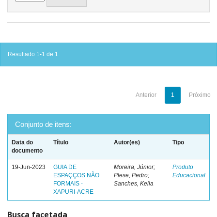
Resultado 1-1 de 1.
Anterior
1
Próximo
Conjunto de itens:
Data do
Título
Autor(es)
Tipo
documento
19-Jun-2023
GUIA DE
Moreira, Júnior;
Produto
ESPAÇÇOS NÃO
Plese, Pedro;
Educacional
FORMAIS -
Sanches, Keila
XAPURI-ACRE
Busca facetada