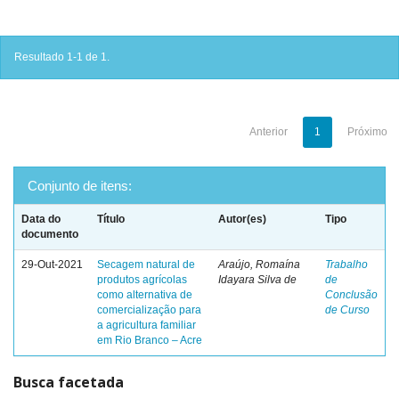
Resultado 1-1 de 1.
Anterior
1
Próximo
Conjunto de itens:
Data do
Título
Autor(es)
Tipo
documento
29-Out-2021
Secagem natural de
Araújo, Romaína
Trabalho
produtos agrícolas
Idayara Silva de
de
como alternativa de
Conclusão
comercialização para
de Curso
a agricultura familiar
em Rio Branco – Acre
Busca facetada