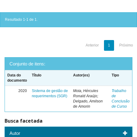
Resultado 1-1 de 1.
Anterior
1
Próximo
Conjunto de itens:
Data do
Título
Autor(es)
Tipo
documento
2020
Sistema de gestão de
Mota, Hércules
Trabalho
requerimentos (SGR)
Ronald Araújo;
de
Delgado, Amilson
Conclusão
de Amorin
de Curso
Busca facetada
Autor