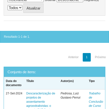
Resultado 1-1 de 1.
Anterior
1
Próximo
Conjunto de itens:
Data do
Título
Autor(es)
Tipo
documento
27-Set-2024
Descaracterização de
Pedrosa, Luiz
Trabalho
projetos de
Gustavo Perrut
de
assentamento
Conclusão
agroextrativistas: o
de Curso