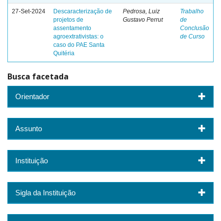
27-Set-2024
Descaracterização de
Pedrosa, Luiz
Trabalho
projetos de
Gustavo Perrut
de
assentamento
Conclusão
agroextrativistas: o
de Curso
caso do PAE Santa
Quitéria
Busca facetada
Orientador
Assunto
Instituição
Sigla da Instituição