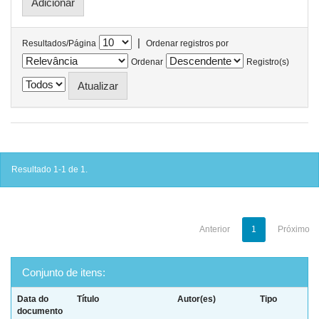
|
Resultados/Página
Ordenar registros por
Ordenar
Registro(s)
Resultado 1-1 de 1.
Anterior
1
Próximo
Conjunto de itens:
Data do
Título
Autor(es)
Tipo
documento