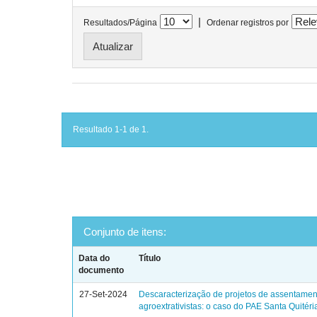
|
Resultados/Página
Ordenar registros por
Resultado 1-1 de 1.
Conjunto de itens:
Data do
Título
documento
27-Set-2024
Descaracterização de projetos de assentamen
agroextrativistas: o caso do PAE Santa Quitéri