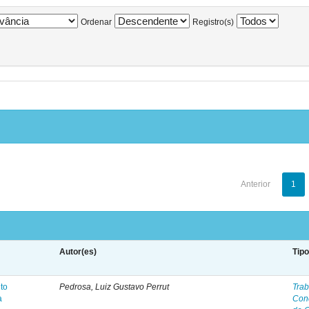
Ordenar
Registro(s)
Anterior
1
Autor(es)
Tip
to
Pedrosa, Luiz Gustavo Perrut
Trab
a
Con