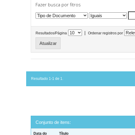
Fazer busca por fitros
|
Resultados/Página
Ordenar registros por
Resultado 1-1 de 1.
Conjunto de itens:
Data do
Título