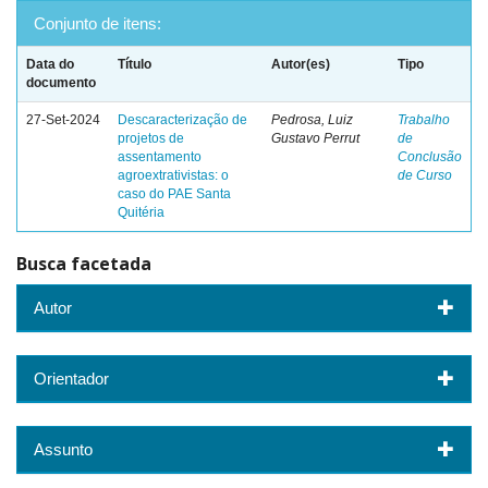
Conjunto de itens:
Data do
Título
Autor(es)
Tipo
documento
27-Set-2024
Descaracterização de
Pedrosa, Luiz
Trabalho
projetos de
Gustavo Perrut
de
assentamento
Conclusão
agroextrativistas: o
de Curso
caso do PAE Santa
Quitéria
Busca facetada
Autor
Orientador
Assunto