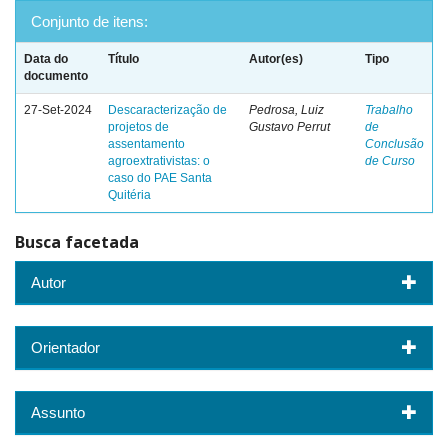
Conjunto de itens:
Data do
Título
Autor(es)
Tipo
documento
27-Set-2024
Descaracterização de
Pedrosa, Luiz
Trabalho
projetos de
Gustavo Perrut
de
assentamento
Conclusão
agroextrativistas: o
de Curso
caso do PAE Santa
Quitéria
Busca facetada
Autor
Orientador
Assunto