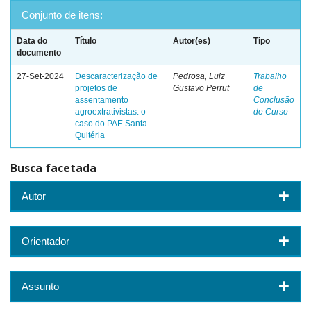
Conjunto de itens:
Data do
Título
Autor(es)
Tipo
documento
27-Set-2024
Descaracterização de
Pedrosa, Luiz
Trabalho
projetos de
Gustavo Perrut
de
assentamento
Conclusão
agroextrativistas: o
de Curso
caso do PAE Santa
Quitéria
Busca facetada
Autor
Orientador
Assunto