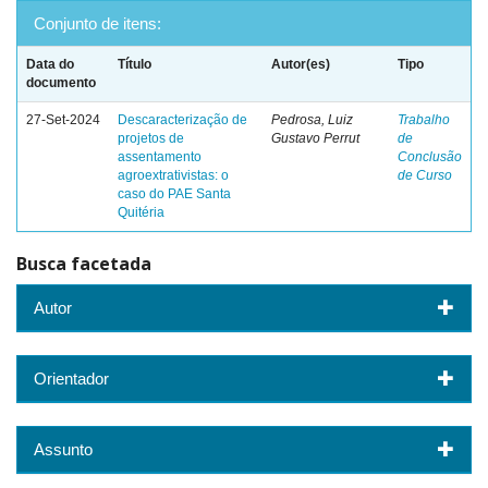
Conjunto de itens:
Data do
Título
Autor(es)
Tipo
documento
27-Set-2024
Descaracterização de
Pedrosa, Luiz
Trabalho
projetos de
Gustavo Perrut
de
assentamento
Conclusão
agroextrativistas: o
de Curso
caso do PAE Santa
Quitéria
Busca facetada
Autor
Orientador
Assunto