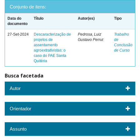
Conjunto de itens:
Data do
Título
Autor(es)
Tipo
documento
27-Set-2024
Descaracterização de
Pedrosa, Luiz
Trabalho
projetos de
Gustavo Perrut
de
assentamento
Conclusão
agroextrativistas: o
de Curso
caso do PAE Santa
Quitéria
Busca facetada
Autor
Orientador
Assunto