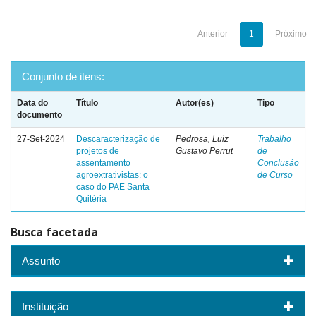
Anterior
1
Próximo
Conjunto de itens:
Data do
Título
Autor(es)
Tipo
documento
27-Set-2024
Descaracterização de
Pedrosa, Luiz
Trabalho
projetos de
Gustavo Perrut
de
assentamento
Conclusão
agroextrativistas: o
de Curso
caso do PAE Santa
Quitéria
Busca facetada
Assunto
Instituição