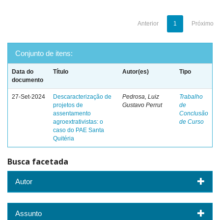
Anterior
1
Próximo
Conjunto de itens:
Data do
Título
Autor(es)
Tipo
documento
27-Set-2024
Descaracterização de
Pedrosa, Luiz
Trabalho
projetos de
Gustavo Perrut
de
assentamento
Conclusão
agroextrativistas: o
de Curso
caso do PAE Santa
Quitéria
Busca facetada
Autor
Assunto