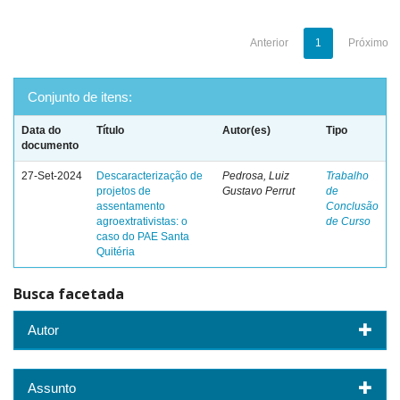
Anterior
1
Próximo
Conjunto de itens:
Data do
Título
Autor(es)
Tipo
documento
27-Set-2024
Descaracterização de
Pedrosa, Luiz
Trabalho
projetos de
Gustavo Perrut
de
assentamento
Conclusão
agroextrativistas: o
de Curso
caso do PAE Santa
Quitéria
Busca facetada
Autor
Assunto