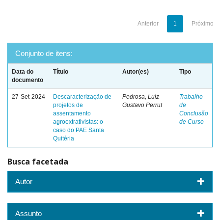
Anterior
1
Próximo
Conjunto de itens:
Data do
Título
Autor(es)
Tipo
documento
27-Set-2024
Descaracterização de
Pedrosa, Luiz
Trabalho
projetos de
Gustavo Perrut
de
assentamento
Conclusão
agroextrativistas: o
de Curso
caso do PAE Santa
Quitéria
Busca facetada
Autor
Assunto