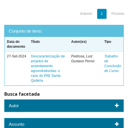
Anterior
1
Próximo
Conjunto de itens:
Data do
Título
Autor(es)
Tipo
documento
27-Set-2024
Descaracterização de
Pedrosa, Luiz
Trabalho
projetos de
Gustavo Perrut
de
assentamento
Conclusão
agroextrativistas: o
de Curso
caso do PAE Santa
Quitéria
Busca facetada
Autor
Assunto