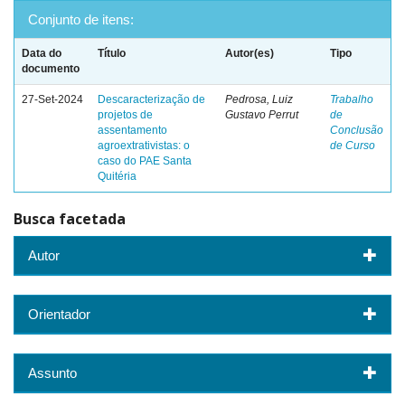
Conjunto de itens:
Data do
Título
Autor(es)
Tipo
documento
27-Set-2024
Descaracterização de
Pedrosa, Luiz
Trabalho
projetos de
Gustavo Perrut
de
assentamento
Conclusão
agroextrativistas: o
de Curso
caso do PAE Santa
Quitéria
Busca facetada
Autor
Orientador
Assunto