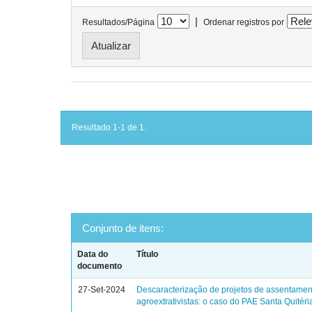
|
Resultados/Página
Ordenar registros por
Resultado 1-1 de 1.
Conjunto de itens:
Data do
Título
documento
27-Set-2024
Descaracterização de projetos de assentamen
agroextrativistas: o caso do PAE Santa Quitéri