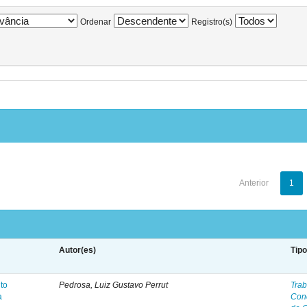
Ordenar
Registro(s)
Anterior
1
Autor(es)
Tip
to
Pedrosa, Luiz Gustavo Perrut
Trab
a
Con