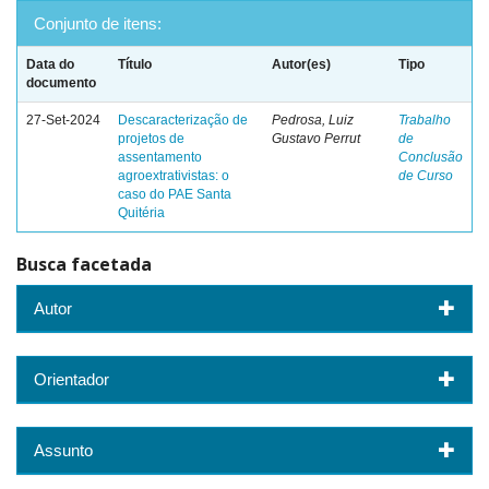
Conjunto de itens:
Data do
Título
Autor(es)
Tipo
documento
27-Set-2024
Descaracterização de
Pedrosa, Luiz
Trabalho
projetos de
Gustavo Perrut
de
assentamento
Conclusão
agroextrativistas: o
de Curso
caso do PAE Santa
Quitéria
Busca facetada
Autor
Orientador
Assunto