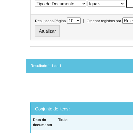
|
Resultados/Página
Ordenar registros por
Resultado 1-1 de 1.
Conjunto de itens:
Data do
Título
documento