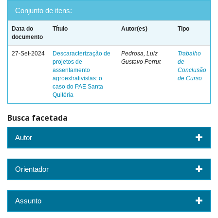
Conjunto de itens:
Data do
Título
Autor(es)
Tipo
documento
27-Set-2024
Descaracterização de
Pedrosa, Luiz
Trabalho
projetos de
Gustavo Perrut
de
assentamento
Conclusão
agroextrativistas: o
de Curso
caso do PAE Santa
Quitéria
Busca facetada
Autor
Orientador
Assunto