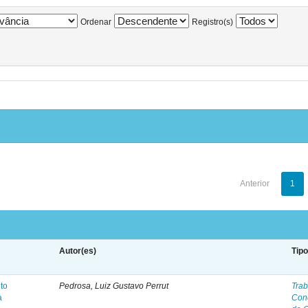
Ordenar
Registro(s)
Anterior
1
Autor(es)
Tip
to
Pedrosa, Luiz Gustavo Perrut
Trab
a
Con