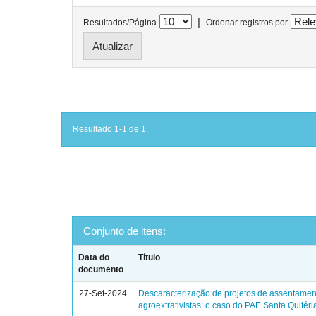
|
Resultados/Página
Ordenar registros por
Resultado 1-1 de 1.
Conjunto de itens:
Data do
Título
documento
27-Set-2024
Descaracterização de projetos de assentamen
agroextrativistas: o caso do PAE Santa Quitéri