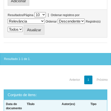
|
Resultados/Página
Ordenar registros por
Ordenar
Registro(s)
Resultado 1-1 de 1.
Anterior
1
Próximo
Conjunto de itens:
Data do
Título
Autor(es)
Tipo
documento