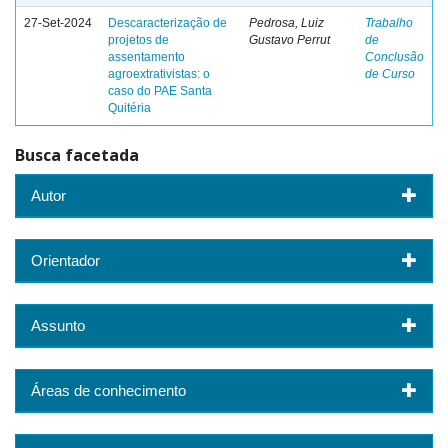
27-Set-2024
Descaracterização de
Pedrosa, Luiz
Trabalho
projetos de
Gustavo Perrut
de
assentamento
Conclusão
agroextrativistas: o
de Curso
caso do PAE Santa
Quitéria
Busca facetada
Autor
Orientador
Assunto
Áreas de conhecimento