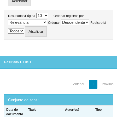
|
Resultados/Página
Ordenar registros por
Ordenar
Registro(s)
Resultado 1-1 de 1.
Anterior
1
Próximo
Conjunto de itens:
Data do
Título
Autor(es)
Tipo
documento