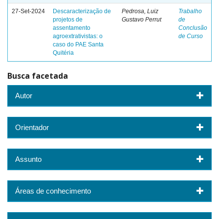
27-Set-2024
Descaracterização de
Pedrosa, Luiz
Trabalho
projetos de
Gustavo Perrut
de
assentamento
Conclusão
agroextrativistas: o
de Curso
caso do PAE Santa
Quitéria
Busca facetada
Autor
Orientador
Assunto
Áreas de conhecimento